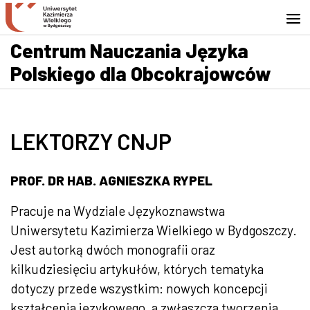
Przejdź do wyszukiwarki
Przejdź do treści
Przejdź do stopki - Kontakt
Centrum Nauczania Języka
Polskiego dla Obcokrajowców
LEKTORZY CNJP
PROF. DR HAB. AGNIESZKA RYPEL
Pracuje na Wydziale Językoznawstwa
Uniwersytetu Kazimierza Wielkiego w Bydgoszczy.
Jest autorką dwóch monografii oraz
kilkudziesięciu artykułów, których tematyka
dotyczy przede wszystkim: nowych koncepcji
kształcenia językowego, a zwłaszcza tworzenia