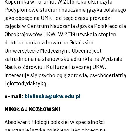
Kopernika w Toruniu. W 2015 roku ukończyła
Podyplomowe studium nauczania języka polskiego
jako obcego na UMK i od tego czasu prowadzi
zajęcia w Centrum Nauczania Języka Polskiego dla
Obcokrajowców UKW. W 2019 uzyskała stopień
doktora nauk o zdrowiu na Gdańskim
Uniwersytecie Medycznym. Obecnie jest
zatrudniona na stanowisku adiunkta na Wydziale
Nauk o Zdrowiu i Kulturze Fizycznej UKW.
Interesuje się psychologią zdrowia, psychogeriatrią
i glottodydaktyką.
e-mail:
bielinska@ukw.edu.pl
MIKOŁAJ KOZŁOWSKI
Absolwent filologii polskiej w specjalności
nauczanie języka polskiego jako obcego na